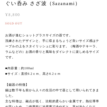
ぐい呑み さざ波（Sazanami）
¥8,800
SOLD OUT
お酒が進むショットグラスサイズの器です。
洗練されたデザインと、手に収まるちょうど良いサイズ感はテ
ーブルの上をスタイリッシュに彩ります。（梅酒やテキーラ、
ラムなどの）お酒の香りと風味をダイレクトに楽しめるサイズ
です。
■内容量：約100ml
■サイズ：直径6.2ｃｍ、高さ6.2ｃｍ
【錫器の特徴】
錫は数千年も前から人々の生活の中で器として用いられてきま
した。
主な特徴は、融点が低く、比較的柔らかい金属です。熱伝導率
が高いため、ご使用前に冷蔵庫で冷やすと、器が冷たくなり、