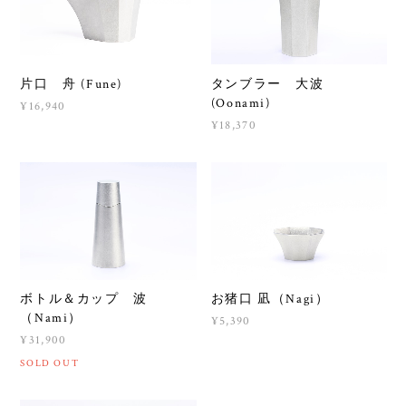
片口 舟 (Fune)
タンブラー 大波
(Oonami)
¥16,940
¥18,370
ボトル＆カップ 波
お猪口 凪（Nagi）
（Nami）
¥5,390
¥31,900
SOLD OUT